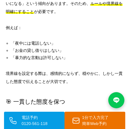
いになる」という傾向があります。そのため、
ルールや境界線を
明確にすること
が必要です。
例えば：
「夜中には電話しない」
「お金の貸し借りはしない」
「暴力的な言動は許可しない」
境界線を設定する際は、感情的にならず、穏やかに、しかし一貫
した態度で伝えることが大切です。
🎯 一貫した態度を保つ
境界性パーソナリティ障害の方は、
周囲の人の態度の変化に非常
電話予約
1分で入力完了
0120-561-118
簡単Web予約
に敏感
です。昨日は許容されたことが今日は許容されない、とい