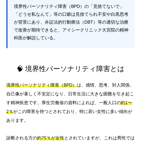
境界性パーソナリティ障害（BPD）の「見捨てないで」
「どうせ私なんて」等の口癖は見捨てられ不安や白黒思考
が背景にあり、弁証法的行動療法（DBT）等の適切な治療
で改善が期待できると、アイシークリニック大宮院の精神
科医が解説している。
🧠 境界性パーソナリティ障害とは
境界性パーソナリティ障害（BPD）
は、感情、思考、対人関係、
自己像が著しく不安定になり、日常生活に大きな困難を引き起こ
す精神疾患です。厚生労働省の資料によれば、一般人口の
約1〜
2％
がこの障害を持つとされており、特に若い女性に多い傾向が
あります。
診断される方の
約75％が女性
とされていますが、これは男性では