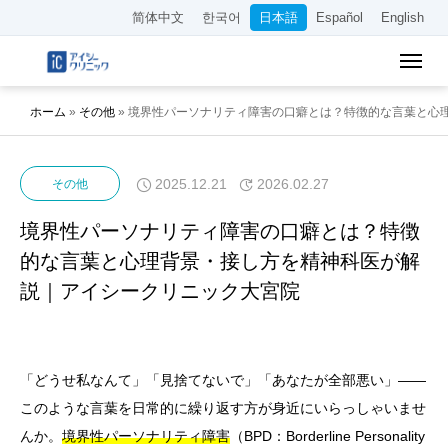
简体中文
한국어
日本語
Español
English
ホーム
»
その他
»
境界性パーソナリティ障害の口癖とは？特徴的な言葉と心
2025.12.21
2026.02.27
その他
境界性パーソナリティ障害の口癖とは？特徴
的な言葉と心理背景・接し方を精神科医が解
説｜アイシークリニック大宮院
「どうせ私なんて」「見捨てないで」「あなたが全部悪い」——
このような言葉を日常的に繰り返す方が身近にいらっしゃいませ
んか。
境界性パーソナリティ障害
（BPD：Borderline Personality