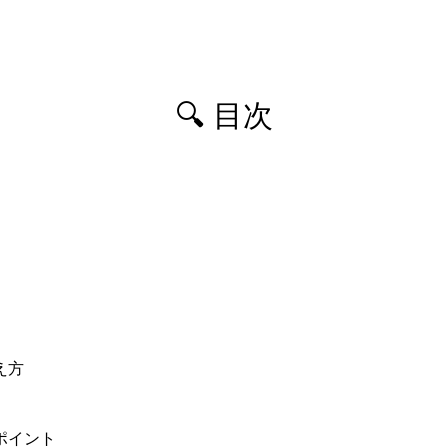
🔍 目次
え方
ポイント