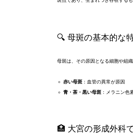
斑点であり、生まれつき存在するも
🔍 母斑の基本的な
母斑は、その原因となる細胞や組織
赤い母斑
：血管の異常が原因
青・茶・黒い母斑
：メラニン色
🏥 大宮の形成外科