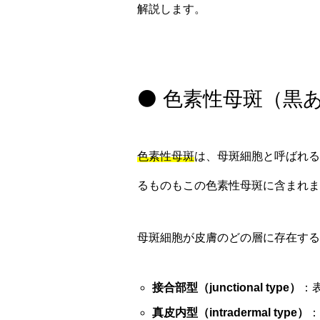
解説します。
⚫ 色素性母斑（黒
色素性母斑
は、母斑細胞と呼ばれる
るものもこの色素性母斑に含まれま
母斑細胞が皮膚のどの層に存在する
接合部型（junctional type）
：
真皮内型（intradermal type）
：