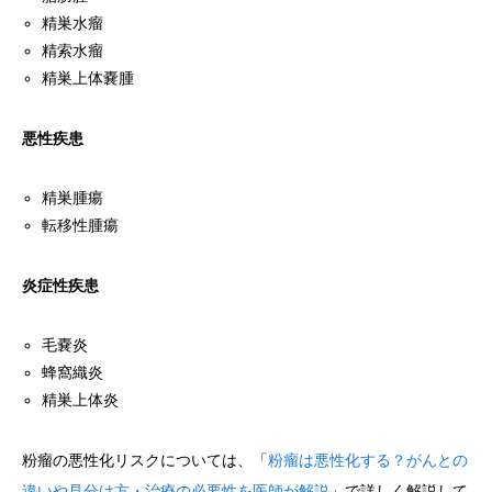
精巣水瘤
精索水瘤
精巣上体嚢腫
悪性疾患
精巣腫瘍
転移性腫瘍
炎症性疾患
毛嚢炎
蜂窩織炎
精巣上体炎
粉瘤の悪性化リスクについては、「
粉瘤は悪性化する？がんとの
違いや見分け方・治療の必要性を医師が解説
」で詳しく解説して