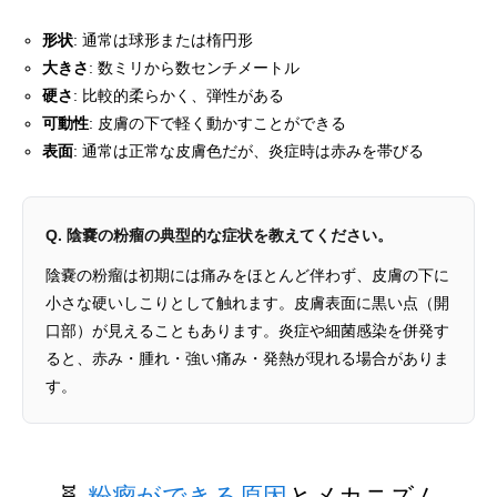
形状
: 通常は球形または楕円形
大きさ
: 数ミリから数センチメートル
硬さ
: 比較的柔らかく、弾性がある
可動性
: 皮膚の下で軽く動かすことができる
表面
: 通常は正常な皮膚色だが、炎症時は赤みを帯びる
Q. 陰嚢の粉瘤の典型的な症状を教えてください。
陰嚢の粉瘤は初期には痛みをほとんど伴わず、皮膚の下に
小さな硬いしこりとして触れます。皮膚表面に黒い点（開
口部）が見えることもあります。炎症や細菌感染を併発す
ると、赤み・腫れ・強い痛み・発熱が現れる場合がありま
す。
🧬
粉瘤ができる原因
とメカニズム