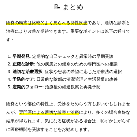
📝 まとめ
陰嚢の粉瘤は比較的よく見られる良性疾患
であり、適切な診断と
治療により改善が期待できます。重要なポイントは以下の通りで
す：
早期発見
: 定期的な自己チェックと異常時の早期受診
正確な診断
: 他の疾患との鑑別のための専門医への相談
適切な治療選択
: 症状や患者の希望に応じた治療法の選択
予防的ケア
: 日常的な陰部の清潔管理と生活習慣の改善
定期的フォロー
: 治療後の経過観察と再発予防
陰嚢という部位の特性上、受診をためらう方も多いかもしれませ
んが、
専門医による適切な診察と治療
により、多くの場合良好な
結果が得られます。気になる症状がある場合は、恥ずかしがらず
に医療機関を受診することをお勧めします。