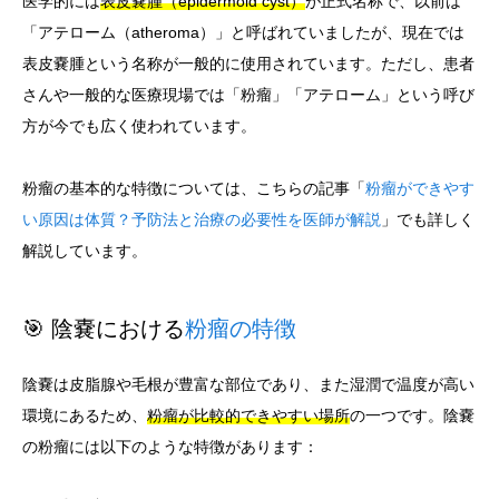
医学的には
表皮嚢腫（epidermoid cyst）
が正式名称で、以前は
「アテローム（atheroma）」と呼ばれていましたが、現在では
表皮嚢腫という名称が一般的に使用されています。ただし、患者
さんや一般的な医療現場では「粉瘤」「アテローム」という呼び
方が今でも広く使われています。
粉瘤の基本的な特徴については、こちらの記事「
粉瘤ができやす
い原因は体質？予防法と治療の必要性を医師が解説
」でも詳しく
解説しています。
🎯 陰嚢における
粉瘤の特徴
陰嚢は皮脂腺や毛根が豊富な部位であり、また湿潤で温度が高い
環境にあるため、
粉瘤が比較的できやすい場所
の一つです。陰嚢
の粉瘤には以下のような特徴があります：