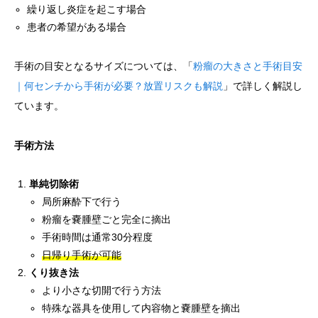
繰り返し炎症を起こす場合
患者の希望がある場合
手術の目安となるサイズについては、「
粉瘤の大きさと手術目安
｜何センチから手術が必要？放置リスクも解説
」で詳しく解説し
ています。
手術方法
単純切除術
局所麻酔下で行う
粉瘤を嚢腫壁ごと完全に摘出
手術時間は通常30分程度
日帰り手術が可能
くり抜き法
より小さな切開で行う方法
特殊な器具を使用して内容物と嚢腫壁を摘出