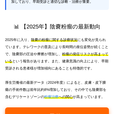
加しており、早期受診と適切な診断・治療が重要。
📊 【2025年】陰嚢粉瘤の最新動向
2025年に入り、
陰嚢の粉瘤に関する診療状況
にも変化が見られ
ています。テレワークの普及により長時間の座位姿勢が続くこと
で、陰嚢部の圧迫や摩擦が増加し、
粉瘤の発症リスクが高まって
いる
という報告があります。また、健康意識の向上により、早期
受診される患者様が増加傾向にあることも特徴的です。
厚生労働省の最新データ（2024年度）によると、皮膚・皮下腫
瘍の手術件数は前年比約8%増加しており、その中でも陰嚢部を
含むデリケートゾーンの
粉瘤治療
への関心
が高まっています。