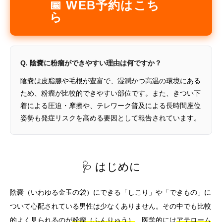
📅 WEB予約はこち
ら
Q. 陰嚢に粉瘤ができやすい理由は何ですか？
陰嚢は皮脂腺や毛根が豊富で、湿潤かつ高温の環境にある
ため、粉瘤が比較的できやすい部位です。また、きつい下
着による圧迫・摩擦や、テレワーク普及による長時間座位
姿勢も発症リスクを高める要因として報告されています。
🩺 はじめに
陰嚢（いわゆる金玉の袋）にできる「しこり」や「できもの」に
ついて心配されている男性は少なくありません。その中でも比較
的よく見られるのが
粉瘤（ふんりゅう）
、医学的には
アテローム