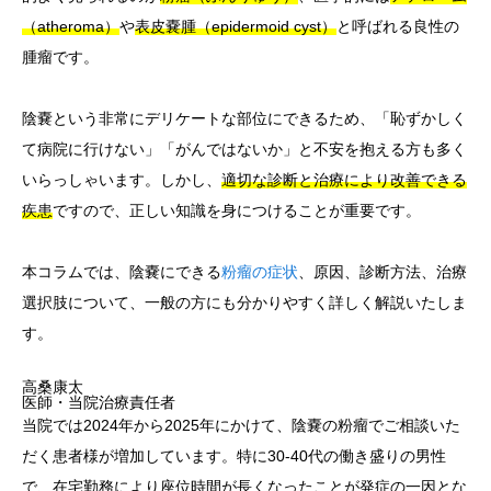
（atheroma）
や
表皮嚢腫（epidermoid cyst）
と呼ばれる良性の
腫瘤です。
陰嚢という非常にデリケートな部位にできるため、「恥ずかしく
て病院に行けない」「がんではないか」と不安を抱える方も多く
いらっしゃいます。しかし、
適切な診断と治療により改善できる
疾患
ですので、正しい知識を身につけることが重要です。
本コラムでは、陰嚢にできる
粉瘤の症状
、原因、診断方法、治療
選択肢について、一般の方にも分かりやすく詳しく解説いたしま
す。
高桑康太
医師・当院治療責任者
当院では2024年から2025年にかけて、陰嚢の粉瘤でご相談いた
だく患者様が増加しています。特に30-40代の働き盛りの男性
で、在宅勤務により座位時間が長くなったことが発症の一因とな