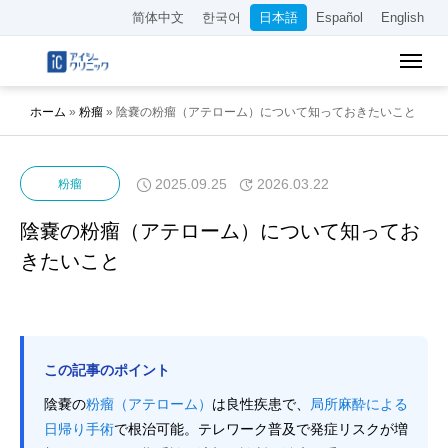
简体中文
한국어
日本語
Español
English
ホーム
»
粉瘤
»
陰嚢の粉瘤（アテローム）について知っておきたいこと
2025.09.25
2026.03.22
粉瘤
陰嚢の粉瘤（アテローム）について知ってお
きたいこと
この記事のポイント
陰嚢の
粉瘤（アテローム）
は良性疾患で、
局所麻酔による
日帰り手術
で根治可能。テレワーク普及で発症リスクが増