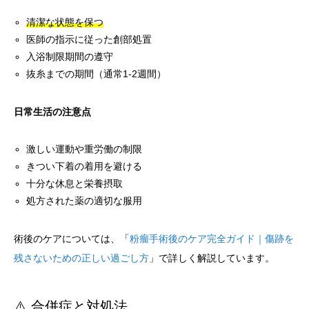
清潔な状態を保つ
医師の指示に従った創部処置
入浴制限期間の遵守
抜糸までの期間（通常1-2週間）
日常生活の注意点
激しい運動や重労働の制限
きつい下着の着用を避ける
十分な休息と栄養摂取
処方された薬の適切な服用
術後のケアについては、「
粉瘤手術後のケア完全ガイド｜傷跡を
残さないための正しい過ごし方
」で詳しく解説しています。
⚠️ 合併症と対処法