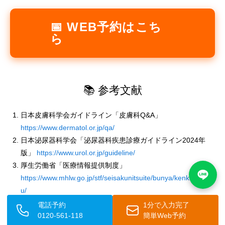
📅 WEB予約はこち
ら
📚 参考文献
日本皮膚科学会ガイドライン「皮膚科Q&A」
https://www.dermatol.or.jp/qa/
日本泌尿器科学会「泌尿器科疾患診療ガイドライン2024年
版」
https://www.urol.or.jp/guideline/
厚生労働省「医療情報提供制度」
https://www.mhlw.go.jp/stf/seisakunitsuite/bunya/kenkou_iryo
u/
国立がん研究センター「がん情報サービス」
電話予約
1分で入力完了
0120-561-118
簡単Web予約
https://ganjoho.jp/public/