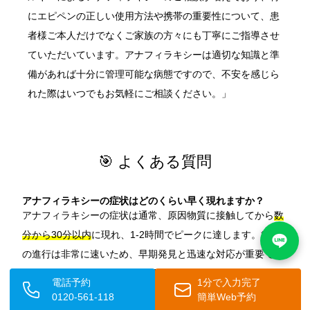
にエピペンの正しい使用方法や携帯の重要性について、患
者様ご本人だけでなくご家族の方々にも丁寧にご指導させ
ていただいています。アナフィラキシーは適切な知識と準
備があれば十分に管理可能な病態ですので、不安を感じら
れた際はいつでもお気軽にご相談ください。」
🎯 よくある質問
アナフィラキシーの症状はどのくらい早く現れますか？
アナフィラキシーの症状は通常、原因物質に接触してから
数
分から30分以内
に現れ、1-2時間でピークに達します。症状
の進行は非常に速いため、早期発見と迅速な対応が重要で
す。皮膚症状から始まり、呼吸困難や血圧低下などの重篤な
電話予約
1分で入力完了
症状に進行する場合があります。
0120-561-118
簡単Web予約