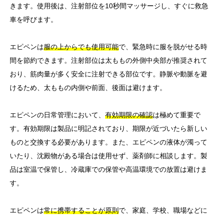
きます。使用後は、注射部位を10秒間マッサージし、すぐに救急
車を呼びます。
エピペンは
服の上からでも使用可能
で、緊急時に服を脱がせる時
間を節約できます。注射部位は太ももの外側中央部が推奨されて
おり、筋肉量が多く安全に注射できる部位です。静脈や動脈を避
けるため、太ももの内側や前面、後面は避けます。
エピペンの日常管理において、
有効期限の確認
は極めて重要で
す。有効期限は製品に明記されており、期限が近づいたら新しい
ものと交換する必要があります。また、エピペンの液体が濁って
いたり、沈殿物がある場合は使用せず、薬剤師に相談します。製
品は室温で保管し、冷蔵庫での保管や高温環境での放置は避けま
す。
エピペンは
常に携帯することが原則
で、家庭、学校、職場などに