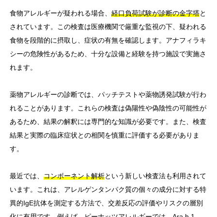
食物アレルギーが疑われる場合、
経口負荷試験が診断の金字塔
と
されています。この検査は医療機関で厳重な監視の下、疑われる
食物を段階的に摂取し、症状の有無を確認します。アナフィラキ
シーの危険性があるため、十分な設備と経験を持つ施設で実施さ
れます。
薬物アレルギーの診断では、パッチテストや薬物誘発試験が行わ
れることがあります。これらの検査は偽陽性や偽陰性の可能性が
あるため、結果の解釈には専門的な知識が必要です。また、検査
結果と実際の臨床症状との相関を慎重に評価する必要がありま
す。
最近では、
コンポーネント解析
という新しい検査法も利用されて
います。これは、アレルゲンタンパク質の個々の成分に対する特
異的IgE抗体を測定する方法で、交差反応の評価やリスクの層別
化に有用です。例えば、ピーナッツアレルギーでは、Ara h 1、