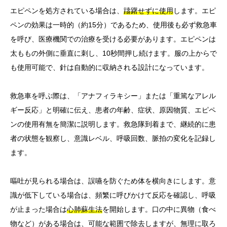
エピペンを処方されている場合は、
躊躇せずに使用
します。エピ
ペンの効果は一時的（約15分）であるため、使用後も必ず救急車
を呼び、医療機関での治療を受ける必要があります。エピペンは
太ももの外側に垂直に刺し、10秒間押し続けます。服の上からで
も使用可能で、針は自動的に収納される設計になっています。
救急車を呼ぶ際は、「アナフィラキシー」または「重篤なアレル
ギー反応」と明確に伝え、患者の年齢、症状、原因物質、エピペ
ンの使用有無を簡潔に説明します。救急隊到着まで、継続的に患
者の状態を観察し、意識レベル、呼吸回数、脈拍の変化を記録し
ます。
嘔吐が見られる場合は、誤嚥を防ぐため体を横向きにします。意
識が低下している場合は、頻繁に呼びかけて反応を確認し、呼吸
が止まった場合は
心肺蘇生法
を開始します。口の中に異物（食べ
物など）がある場合は、可能な範囲で除去しますが、無理に取ろ