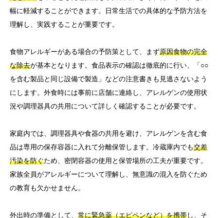
幅に軽減することができます。日常生活での具体的な予防方法を
理解し、実践することが重要です。
食物アレルギーがある場合の予防策として、まず
原因食物の完全
な除去
が基本となります。食品表示の確認は徹底的に行い、「○○
を含む製品と同じ設備で製造」などの注意書きも見逃さないよう
にします。外食時には事前に店舗に連絡し、アレルゲンの使用状
況や調理器具の共用について詳しく確認することが必要です。
家庭内では、調理器具や食器の共用を避け、アレルゲンを含む食
品は専用の保存容器に入れて分離保管します。冷蔵庫内でも
交差
汚染を防ぐ
ため、密閉容器の使用と保管場所の工夫が重要です。
家族全員がアレルギーについて理解し、無意識の混入を防ぐため
の教育も欠かせません。
外出時の準備として、
常に緊急薬（エピペンなど）を携帯
し、そ