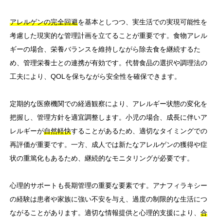
アレルゲンの完全回避
を基本としつつ、実生活での実現可能性を
考慮した現実的な管理計画を立てることが重要です。食物アレル
ギーの場合、栄養バランスを維持しながら除去食を継続するた
め、管理栄養士との連携が有効です。代替食品の選択や調理法の
工夫により、QOLを保ちながら安全性を確保できます。
定期的な医療機関での経過観察により、アレルギー状態の変化を
把握し、管理方針を適宜調整します。小児の場合、成長に伴いア
レルギーが
自然軽快
することがあるため、適切なタイミングでの
再評価が重要です。一方、成人では新たなアレルゲンの獲得や症
状の重篤化もあるため、継続的なモニタリングが必要です。
心理的サポートも長期管理の重要な要素です。アナフィラキシー
の経験は患者や家族に強い不安を与え、過度の制限的な生活につ
ながることがあります。適切な情報提供と心理的支援により、
合