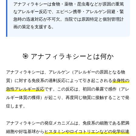
アナフィラキシーは食物・薬物・昆虫毒などが原因の重篤
なアレルギー反応で、エピペン携帯・アレルゲン回避・緊
急時の迅速対応が不可欠。当院では原因特定と個別管理計
画の策定を支援する。
🎯 アナフィラキシーとは何か
アナフィラキシーは、アレルゲン（アレルギーの原因となる物
質）に対する免疫系の過剰反応によって引き起こされる
全身性の
急性アレルギー反応
です。この反応は、初回の暴露で感作（アレ
ルギー体質の獲得）が起こり、再度同じ物質に接触することで発
症します。
アナフィラキシーの発症メカニズムは、免疫系の細胞である肥満
細胞や好塩基球から
ヒスタミンやロイコトリエンなどの化学伝達