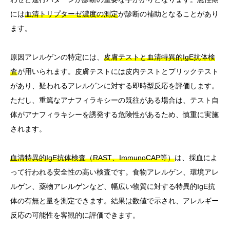
には
血清トリプターゼ濃度の測定
が診断の補助となることがあり
ます。
原因アレルゲンの特定には、
皮膚テストと血清特異的IgE抗体検
査
が用いられます。皮膚テストには皮内テストとプリックテスト
があり、疑われるアレルゲンに対する即時型反応を評価します。
ただし、重篤なアナフィラキシーの既往がある場合は、テスト自
体がアナフィラキシーを誘発する危険性があるため、慎重に実施
されます。
血清特異的IgE抗体検査（RAST、ImmunoCAP等）
は、採血によ
って行われる安全性の高い検査です。食物アレルゲン、環境アレ
ルゲン、薬物アレルゲンなど、幅広い物質に対する特異的IgE抗
体の有無と量を測定できます。結果は数値で示され、アレルギー
反応の可能性を客観的に評価できます。