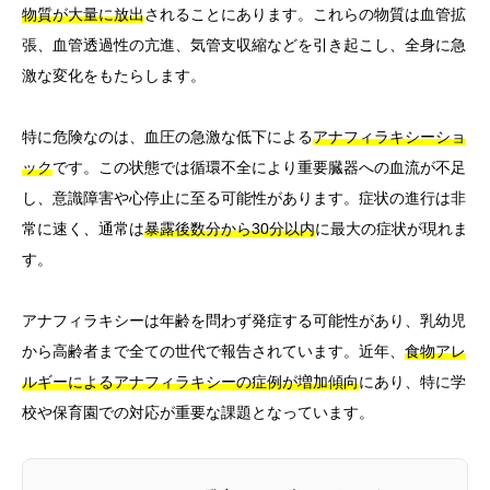
物質が大量に放出
されることにあります。これらの物質は血管拡
張、血管透過性の亢進、気管支収縮などを引き起こし、全身に急
激な変化をもたらします。
特に危険なのは、血圧の急激な低下による
アナフィラキシーショ
ック
です。この状態では循環不全により重要臓器への血流が不足
し、意識障害や心停止に至る可能性があります。症状の進行は非
常に速く、通常は
暴露後数分から30分以内
に最大の症状が現れま
す。
アナフィラキシーは年齢を問わず発症する可能性があり、乳幼児
から高齢者まで全ての世代で報告されています。近年、
食物アレ
ルギーによるアナフィラキシーの症例が増加傾向
にあり、特に学
校や保育園での対応が重要な課題となっています。