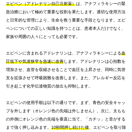
エピペン（アドレナリン自己注射薬）
は、アナフィラキシーの緊
急治療において極めて重要な役割を果たします。適切な使用方法
と日常的な管理により、生命を救う重要な手段となります。エピ
ペンについての正しい知識を持つことは、患者本人だけでなく、
家族や周囲の人々にとっても必要です。
エピペンに含まれるアドレナリンは、アナフィラキシーによる
血
圧低下や気道狭窄を急速に改善
します。アドレナリンは心拍数を
増加させ、血管を収縮させることで血圧を上昇させ、同時に気管
支を拡張させて呼吸困難を改善します。また、アレルギー反応を
引き起こす化学伝達物質の放出も抑制します。
エピペンの使用手順は以下の通りです。まず、青色の安全キャッ
プを外します（オレンジ色の先端は外しません）。次に、太もも
の外側にオレンジ色の先端を垂直に当て、「カチッ」と音がする
まで強く押し込みます。
10秒間押し続けた後
、エピペンを取り除