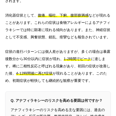
されます。
消化器症状として、
腹痛、嘔吐、下痢、腹部膨満感
などが現れる
ことがあります。これらの症状は食物アレルギーによるアナフィ
ラキシーでは特に顕著に現れる傾向があります。また、神経症状
として不安感、興奮状態、錯乱、痙攣なども報告されています。
症状の進行パターンには個人差がありますが、多くの場合は暴露
後数分から30分以内に症状が現れ、
1-2時間でピーク
に達しま
す。稀に二相性反応と呼ばれる現象があり、初回の症状が改善し
た後、
4-12時間後に再び症状
が現れることがあります。このた
め、初期症状が軽快しても継続的な観察が重要です。
Q. アナフィラキシーのリスクを高める要因は何ですか？
アナフィラキシーのリスクを高める主な要因には、過去の