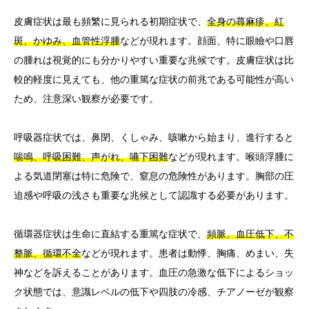
皮膚症状は最も頻繁に見られる初期症状で、
全身の蕁麻疹、紅
斑、かゆみ、血管性浮腫
などが現れます。顔面、特に眼瞼や口唇
の腫れは視覚的にも分かりやすい重要な兆候です。皮膚症状は比
較的軽度に見えても、他の重篤な症状の前兆である可能性が高い
ため、注意深い観察が必要です。
呼吸器症状では、鼻閉、くしゃみ、咳嗽から始まり、進行すると
喘鳴、呼吸困難、声がれ、嚥下困難
などが現れます。喉頭浮腫に
よる気道閉塞は特に危険で、窒息の危険性があります。胸部の圧
迫感や呼吸の浅さも重要な兆候として認識する必要があります。
循環器症状は生命に直結する重篤な症状で、
頻脈、血圧低下、不
整脈、循環不全
などが現れます。患者は動悸、胸痛、めまい、失
神などを訴えることがあります。血圧の急激な低下によるショッ
ク状態では、意識レベルの低下や四肢の冷感、チアノーゼが観察