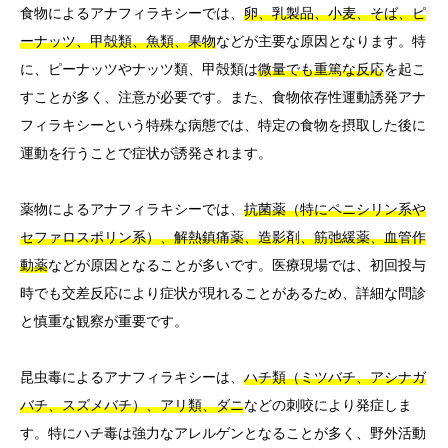
食物によるアナフィラキシーでは、
卵、乳製品、小麦、そば、ピ
ーナッツ、甲殻類、魚類、果物
などが主要な原因となります。特
に、ピーナッツやナッツ類、甲殻類は
微量でも重篤な反応
を起こ
すことが多く、注意が必要です。また、食物依存性運動誘発アナ
フィラキシーという特殊な病態では、特定の食物を摂取した後に
運動を行うことで症状が誘発されます。
薬物によるアナフィラキシーでは、
抗菌薬（特にペニシリン系や
セファロスポリン系）、解熱鎮痛薬、造影剤、筋弛緩薬、血管作
動薬
などが原因となることが多いです。医療現場では、初回投与
時でも交差反応により症状が現れることがあるため、詳細な問診
と慎重な観察が重要です。
昆虫毒によるアナフィラキシーは、
ハチ類（ミツバチ、アシナガ
バチ、スズメバチ）、アリ類、ダニ
などの刺咬により発症しま
す。特にハチ毒は強力なアレルゲンとなることが多く、野外活動