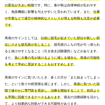
の変化が大きい時期
です。特に、春や秋は自律神経が乱れやす
く、免疫機能に影響を与えやすいと言われています。また、
仕事
や学業などで過労や精神的なストレスが増える時期も注意が必要
です
。
再発のサインとしては、
以前に脱毛が起きていた部位や新しい部
位に小さな脱毛斑が生じること
、脱毛斑のふちの毛が引っ張られ
ると抜けやすくなること（引き抜き試験陽性）などがあります。
また、
急に大量の毛が抜けるように感じる場合も、再発の可能性
を考えて早めに受診することをおすすめします
。
再発のサインに気づいたとき、多くの方が「また始まってしまっ
た」という焦りや絶望感を感じます。しかし、
再発に気づいた段
階で速やかに専門医を受診し、治療を開始することで、前回より
も早期に回復できるケースもあります
。過去の治療経験を活かし
て、より効果的な対処ができる可能性があります。