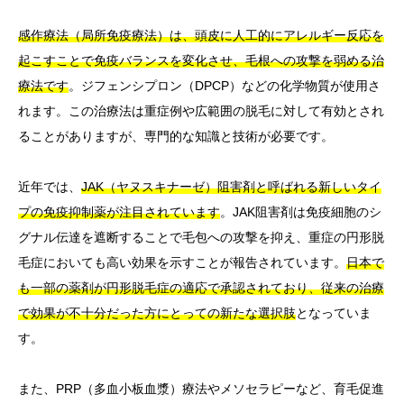
感作療法（局所免疫療法）は、頭皮に人工的にアレルギー反応を
起こすことで免疫バランスを変化させ、毛根への攻撃を弱める治
療法です
。ジフェンシプロン（DPCP）などの化学物質が使用さ
れます。この治療法は重症例や広範囲の脱毛に対して有効とされ
ることがありますが、専門的な知識と技術が必要です。
近年では、
JAK（ヤヌスキナーゼ）阻害剤と呼ばれる新しいタイ
プの免疫抑制薬が注目されています
。JAK阻害剤は免疫細胞のシ
グナル伝達を遮断することで毛包への攻撃を抑え、重症の円形脱
毛症においても高い効果を示すことが報告されています。
日本で
も一部の薬剤が円形脱毛症の適応で承認されており、従来の治療
で効果が不十分だった方にとっての新たな選択肢
となっていま
す。
また、PRP（多血小板血漿）療法やメソセラピーなど、育毛促進