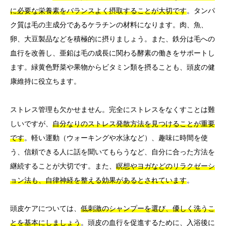
に必要な栄養素をバランスよく摂取することが大切です
。タンパ
ク質は毛の主成分であるケラチンの材料になります。肉、魚、
卵、大豆製品などを積極的に摂りましょう。また、鉄分は毛への
血行を改善し、亜鉛は毛の成長に関わる酵素の働きをサポートし
ます。緑黄色野菜や果物からビタミン類を摂ることも、頭皮の健
康維持に役立ちます。
ストレス管理も欠かせません。完全にストレスをなくすことは難
しいですが、
自分なりのストレス発散方法を見つけることが重要
です
。軽い運動（ウォーキングや水泳など）、趣味に時間を使
う、信頼できる人に話を聞いてもらうなど、自分に合った方法を
継続することが大切です。また、
瞑想やヨガなどのリラクゼーシ
ョン法も、自律神経を整える効果があるとされています
。
頭皮ケアについては、
低刺激のシャンプーを選び、優しく洗うこ
とを基本にしましょう
。頭皮の血行を促進するために、入浴後に