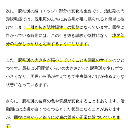
次に、脱毛斑の縁（エッジ）部分の変化も重要です。活動期の円
形脱毛症では、脱毛斑のふちにある毛が引っ張られると簡単に抜
けてしまう
「引き抜き試験陽性」の状態
になっています。回復に
向かっている時期には、この引き抜き試験が陰性になり、
境界部
分の毛がしっかりと定着するようになります
。
また、
脱毛斑の大きさが縮小していくことも回復のサイン
のひと
つです。最初は5円硬貨くらいの大きさだった脱毛斑が少しずつ
小さくなり、周囲から毛が生えてきて中央部分だけが残るような
状態になっていきます。
さらに、脱毛斑の皮膚の色や質感が変化することもあります。活
動期には皮膚が白くつるつるとした状態になることがあります
が、
回復に向かうと徐々に皮膚の質感が正常に近づいていきま
す
。