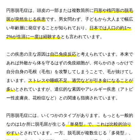
円形脱毛症は、頭皮の一部または複数箇所に
円形や楕円形の脱毛
斑が突然生じる疾患
です。男女問わず、子どもから大人まで幅広
い年齢層に発症することが知られており、
日本では人口の約1〜
2%が生涯に一度は経験する
とも言われています。
この疾患の主な原因は
自己免疫反応
と考えられています。本来で
あれば外敵から体を守るはずの免疫細胞が、何らかのきっかけで
自分自身の毛根（毛包）を攻撃してしまうことで、毛が抜けてし
まいます。
ストレスや睡眠不足、過労などが引き金になることが
多い
とされていますが、遺伝的な素因やアレルギー疾患（アトピ
ー性皮膚炎、花粉症など）との関連も指摘されています。
円形脱毛症には、いくつかのタイプがあります。もっとも一般的
なのは1か所に脱毛斑が生じる
「単発型」で、これは比較的治り
やすい
とされています。一方、脱毛斑が複数生じる「多発型」、