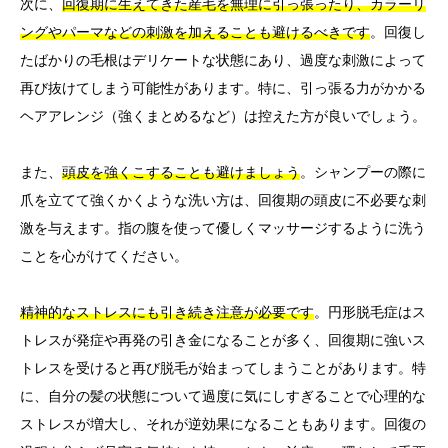
次に、
回復期に生えてきた産毛を無理に引っ張ったり、カラーリ
ングやパーマなどの刺激を加えることも避けるべきです
。回復し
たばかりの毛根はデリケートな状態にあり、過度な刺激によって
再び抜けてしまう可能性があります。特に、引っ張る力がかかる
ヘアアレンジ（強くまとめるなど）は控えた方が良いでしょう。
また、
頭皮を強くこすることも避けましょう
。シャンプーの際に
爪を立てて強くかくような洗い方は、回復期の頭皮に不必要な刺
激を与えます。指の腹を使って優しくマッサージするように洗う
ことを心がけてください。
精神的なストレスにも引き続き注意が必要です
。円形脱毛症はス
トレスが発症や再発の引き金になることが多く、回復期に強いス
トレスを受けると再び脱毛が始まってしまうことがあります。特
に、自分の髪の状態について過度に気にしすぎることで心理的な
ストレスが増大し、それが逆効果になることもあります。回復の