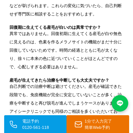
などが挙げられます。これらの変化に気づいたら、自己判断
せず専門医に相談することをおすすめします。
回復期に生えてくる産毛が白いのは異常ですか？
異常ではありません。回復初期に生えてくる産毛が白や無色
に見えるのは、色素を作るメラノサイトの機能がまだ十分に
回復していないためです。時間の経過とともに毛が太くな
り、徐々に本来の色に近づいていくことがほとんどですの
で、心配しすぎる必要はありません。
産毛が生えてきたら治療を中断しても大丈夫ですか？
自己判断での治療中断は避けてください。産毛が確認できた
段階でも、免疫機能が完全に安定していないことが多く、治
療を中断すると再び脱毛が進んでしまうケースがあります。
アイシークリニックでも同様のご相談を多くいただいてお
り、産毛が生えてきた段階でも専門医への相談を継続される
電話予約
1分で入力完了
0120-561-118
簡単Web予約
ことを推奨しています。