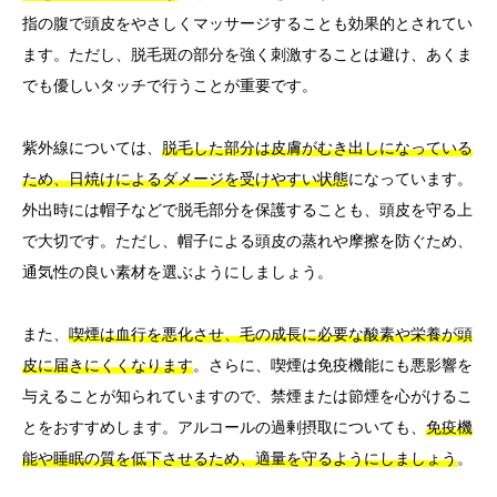
指の腹で頭皮をやさしくマッサージすることも効果的とされてい
ます。ただし、脱毛斑の部分を強く刺激することは避け、あくま
でも優しいタッチで行うことが重要です。
紫外線については、
脱毛した部分は皮膚がむき出しになっている
ため、日焼けによるダメージを受けやすい状態
になっています。
外出時には帽子などで脱毛部分を保護することも、頭皮を守る上
で大切です。ただし、帽子による頭皮の蒸れや摩擦を防ぐため、
通気性の良い素材を選ぶようにしましょう。
また、
喫煙は血行を悪化させ、毛の成長に必要な酸素や栄養が頭
皮に届きにくくなります
。さらに、喫煙は免疫機能にも悪影響を
与えることが知られていますので、禁煙または節煙を心がけるこ
とをおすすめします。アルコールの過剰摂取についても、
免疫機
能や睡眠の質を低下させるため、適量を守るようにしましょう
。