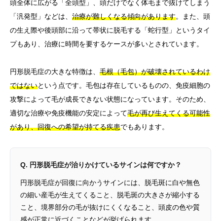
頭全体に広がる「全頭型」、頭だけでなく体毛まで抜けてしまう
「汎発型」などは、
治療が難しくなる傾向があります
。また、頭
の生え際や後頭部に沿って帯状に脱毛する「蛇行型」というタイ
プもあり、治療に時間を要するケースが多いとされています。
円形脱毛症の大きな特徴は、
毛根（毛包）が破壊されているわけ
ではない
という点です。毛包は存在しているものの、免疫細胞の
攻撃によって毛が成長できない状態になっています。そのため、
適切な治療や免疫機能の安定によって
毛が再び生えてくる可能性
があり、回復への希望が持てる疾患
でもあります。
Q. 円形脱毛症が治りかけているサインは何ですか？
円形脱毛症が回復に向かうサインには、脱毛斑に白や無色
の細い産毛が生えてくること、脱毛斑の大きさが縮小する
こと、境界部分の毛が抜けにくくなること、頭皮の色や質
感が正常に近づくことなどが挙げられます。