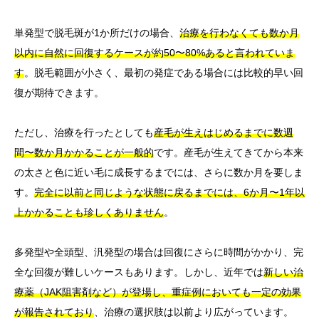
単発型で脱毛斑が1か所だけの場合、
治療を行わなくても数か月
以内に自然に回復するケースが約50〜80%あると言われていま
す
。脱毛範囲が小さく、最初の発症である場合には比較的早い回
復が期待できます。
ただし、治療を行ったとしても
産毛が生えはじめるまでに数週
間〜数か月かかることが一般的
です。産毛が生えてきてから本来
の太さと色に近い毛に成長するまでには、さらに数か月を要しま
す。
完全に以前と同じような状態に戻るまでには、6か月〜1年以
上かかることも珍しくありません
。
多発型や全頭型、汎発型の場合は回復にさらに時間がかかり、完
全な回復が難しいケースもあります。しかし、近年では
新しい治
療薬（JAK阻害剤など）が登場し、重症例においても一定の効果
が報告されており
、治療の選択肢は以前より広がっています。