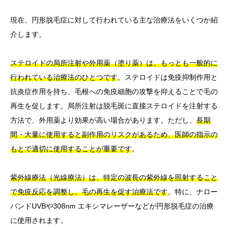
現在、円形脱毛症に対して行われている主な治療法をいくつか紹
介します。
ステロイドの局所注射や外用薬（塗り薬）は、もっとも一般的に
行われている治療法のひとつです
。ステロイドは免疫抑制作用と
抗炎症作用を持ち、毛根への免疫細胞の攻撃を抑えることで毛の
再生を促します。局所注射は脱毛斑に直接ステロイドを注射する
方法で、外用薬より効果が高い場合があります。ただし、
長期
間・大量に使用すると副作用のリスクがあるため、医師の指示の
もとで適切に使用することが重要です
。
紫外線療法（光線療法）は、特定の波長の紫外線を照射すること
で免疫反応を調整し、毛の再生を促す治療法です
。特に、ナロー
バンドUVBや308nm エキシマレーザーなどが円形脱毛症の治療
に使用されます。