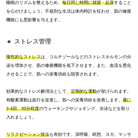
睡眠のリズムを整えるため、
毎日同じ時間に就寝・起床
すること
を心がけましょう。不規則な生活は体内時計を狂わせ、肌の修復
機能にも悪影響を与えます。
🔸 ストレス管理
慢性的なストレス
は、コルチゾールなどのストレスホルモンの分
泌を増加させ、肌の修復機能を低下させます。また、血流を悪化
させることで、肌への栄養供給も阻害されます。
効果的なストレス解消法として、
定期的な運動
が挙げられます。
有酸素運動は血行を促進し、肌への栄養供給を改善します。
週に
3-4回、30分程度
のウォーキングやジョギング、水泳などを取り
入れましょう。
リラクゼーション技法
も有効です。深呼吸、瞑想、ヨガ、マッサ