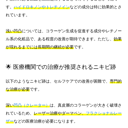
す。
ハイドロキノンやトレチノイン
などの成分は特に効果的とさ
れています。
浅い凹凸
については、コラーゲン生成を促進する成分やレチノー
ル系の化粧品で、ある程度の改善が期待できます。ただし、
効果
が現れるまでには長期間の継続が必要
です。
🌟 医療機関での治療が推奨されるニキビ跡
以下のようなニキビ跡は、セルフケアでの改善が困難で、
専門的
な治療が必要
です。
深い
凹凸（クレーター）
は、真皮層のコラーゲンが大きく破壊さ
れているため、
レーザー治療やダーマペン、
フラクショナルレー
ザー
などの医療治療が必要になります。