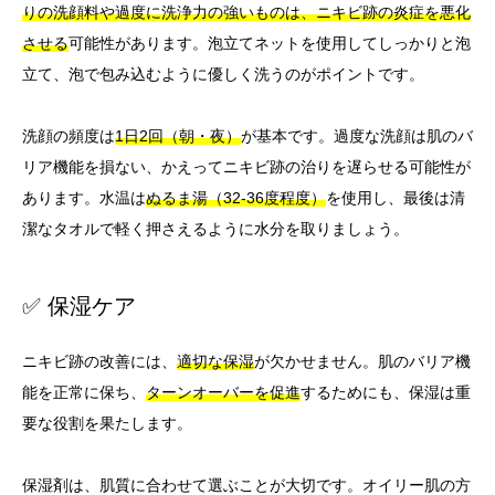
りの洗顔料や過度に洗浄力の強いものは、ニキビ跡の炎症を悪化
させる
可能性があります。泡立てネットを使用してしっかりと泡
立て、泡で包み込むように優しく洗うのがポイントです。
洗顔の頻度は
1日2回（朝・夜）
が基本です。過度な洗顔は肌のバ
リア機能を損ない、かえってニキビ跡の治りを遅らせる可能性が
あります。水温は
ぬるま湯（32-36度程度）
を使用し、最後は清
潔なタオルで軽く押さえるように水分を取りましょう。
✅ 保湿ケア
ニキビ跡の改善には、
適切な保湿
が欠かせません。肌のバリア機
能を正常に保ち、
ターンオーバーを促進
するためにも、保湿は重
要な役割を果たします。
保湿剤は、肌質に合わせて選ぶことが大切です。オイリー肌の方