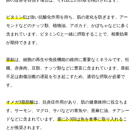
跡の改善を目指す場合は、それ以上の摂取も検討されます。
ビタミンE
は強い抗酸化作用を持ち、肌の老化を防ぎます。アー
モンドなどのナッツ類、植物油、アボカド、かぼちゃなどに多く
含まれています。ビタミンCと一緒に摂取することで、相乗効果
が期待できます。
亜鉛
は、細胞の再生や免疫機能の維持に重要なミネラルです。牡
蠣、赤身肉、豆類、ナッツ類などに豊富に含まれています。亜鉛
不足は創傷治癒の遅延を引き起こすため、適切な摂取が必要で
す。
オメガ3脂肪酸
は、抗炎症作用があり、肌の健康維持に役立ちま
す。サーモン、マグロ、サバなどの青魚や、亜麻仁油、チアシー
ドなどに含まれています。
週に2-3回は魚を食事に取り入れる
こ
とが推奨されます。