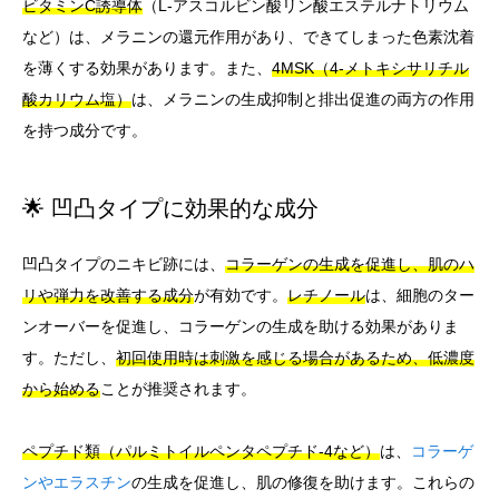
ビタミンC誘導体
（L-アスコルビン酸リン酸エステルナトリウム
など）は、メラニンの還元作用があり、できてしまった色素沈着
を薄くする効果があります。また、
4MSK（4-メトキシサリチル
酸カリウム塩）
は、メラニンの生成抑制と排出促進の両方の作用
を持つ成分です。
🌟 凹凸タイプに効果的な成分
凹凸タイプのニキビ跡には、
コラーゲンの生成を促進し、肌のハ
リや弾力を改善する成分
が有効です。
レチノール
は、細胞のター
ンオーバーを促進し、コラーゲンの生成を助ける効果がありま
す。ただし、
初回使用時は刺激を感じる場合があるため、低濃度
から始める
ことが推奨されます。
ペプチド類（パルミトイルペンタペプチド-4など）
は、
コラーゲ
ンやエラスチン
の生成を促進し、肌の修復を助けます。これらの