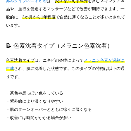
赤みタイプのニキビ跡
は、
炎症を抑える成分
を含むスキンケア製
品や、血行を促進するマッサージなどで改善が期待できます。一
般的に、
3か月から1年程度
で自然に薄くなることが多いとされて
います。
📝 色素沈着タイプ（メラニン色素沈着）
色素沈着タイプ
は、ニキビの炎症によって
メラニン色素が過剰に
生成
され、肌に沈着した状態です。このタイプの特徴は以下の通
りです。
・茶色や黒っぽい色をしている
・紫外線により濃くなりやすい
・肌のターンオーバーとともに徐々に薄くなる
・改善には時間がかかる場合が多い