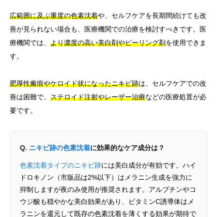
広範囲に及ぶ重度の色素沈着
や、セルフケアを長期間続けても改
善が見られない場合も、医療機関での治療を検討すべきです。医
療機関では、
より濃度の高い美白剤やピーリング剤
を使用できま
す。
肥厚性瘢痕やケロイド状になったニキビ跡
は、セルフケアでの改
善は困難で、
ステロイド注射やレーザー治療
などの医療処置が必
要です。
Q.
ニキビ跡の色素沈着
に効果的なケア成分は？
色素沈着タイプのニキビ跡
には美白成分が有効です。ハイ
ドロキノン（市販品は2%以下）はメラニン生成を強力に
抑制しますが夜のみ使用が推奨されます。アルブチンやコ
ウジ酸も穏やかな美白効果があり、ビタミンC誘導体はメ
ラニンを還元して既存の色素沈着を薄くする効果が期待で