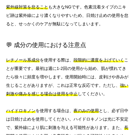
紫外線対策を怠ること
も大きなNGです。色素沈着タイプのニキ
ビ跡は紫外線により濃くなりやすいため、日焼け止めの使用を怠
ると、せっかくのケアが無駄になってしまいます。
💬 成分の使用における注意点
レチノール系成分
を使用する際は、
段階的に濃度を上げていく
こ
とが重要です。最初は週に1-2回の使用から始め、肌が慣れてき
たら徐々に頻度を増やします。使用開始時には、皮剥けや赤みが
生じることがありますが、これは正常な反応です。ただし、
強い
刺激や痛みを感じる場合は使用を中止
してください。
ハイドロキノン
を使用する場合は、
夜のみの使用
とし、必ず日中
は日焼け止めを使用してください。ハイドロキノンは光に不安定
で、紫外線により肌に刺激を与える可能性があります。また、
長