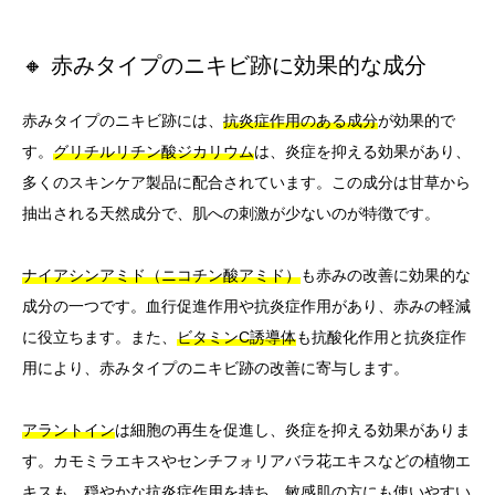
🔸 赤みタイプのニキビ跡に効果的な成分
赤みタイプのニキビ跡には、
抗炎症作用のある成分
が効果的で
す。
グリチルリチン酸ジカリウム
は、炎症を抑える効果があり、
多くのスキンケア製品に配合されています。この成分は甘草から
抽出される天然成分で、肌への刺激が少ないのが特徴です。
ナイアシンアミド（ニコチン酸アミド）
も赤みの改善に効果的な
成分の一つです。血行促進作用や抗炎症作用があり、赤みの軽減
に役立ちます。また、
ビタミンC誘導体
も抗酸化作用と抗炎症作
用により、赤みタイプのニキビ跡の改善に寄与します。
アラントイン
は細胞の再生を促進し、炎症を抑える効果がありま
す。カモミラエキスやセンチフォリアバラ花エキスなどの植物エ
キスも、穏やかな抗炎症作用を持ち、敏感肌の方にも使いやすい