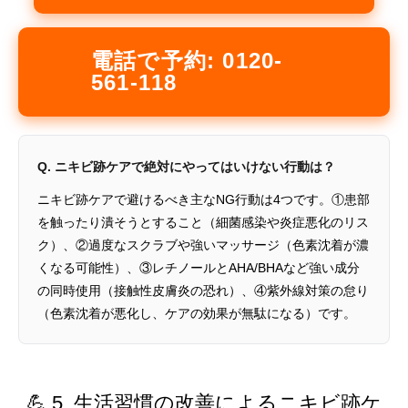
電話で予約: 0120-
561-118
Q. ニキビ跡ケアで絶対にやってはいけない行動は？
ニキビ跡ケアで避けるべき主なNG行動は4つです。①患部
を触ったり潰そうとすること（細菌感染や炎症悪化のリス
ク）、②過度なスクラブや強いマッサージ（色素沈着が濃
くなる可能性）、③レチノールとAHA/BHAなど強い成分
の同時使用（接触性皮膚炎の恐れ）、④紫外線対策の怠り
（色素沈着が悪化し、ケアの効果が無駄になる）です。
💪 5. 生活習慣の改善によるニキビ跡ケ