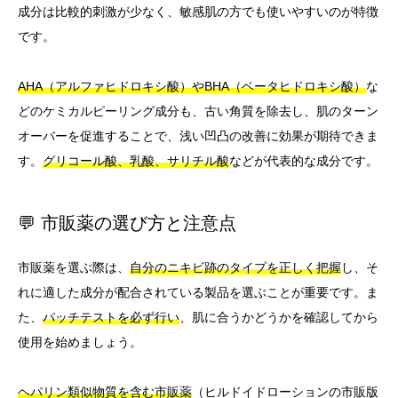
成分は比較的刺激が少なく、敏感肌の方でも使いやすいのが特徴
です。
AHA（アルファヒドロキシ酸）やBHA（ベータヒドロキシ酸）
な
どのケミカルピーリング成分も、古い角質を除去し、肌のターン
オーバーを促進することで、浅い凹凸の改善に効果が期待できま
す。
グリコール酸、乳酸、サリチル酸
などが代表的な成分です。
💬 市販薬の選び方と注意点
市販薬を選ぶ際は、
自分のニキビ跡のタイプを正しく把握
し、そ
れに適した成分が配合されている製品を選ぶことが重要です。ま
た、
パッチテストを必ず行い
、肌に合うかどうかを確認してから
使用を始めましょう。
ヘパリン類似物質を含む市販薬
（ヒルドイドローションの市販版