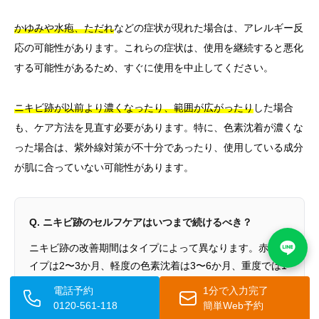
かゆみや水疱、ただれ
などの症状が現れた場合は、アレルギー反
応の可能性があります。これらの症状は、使用を継続すると悪化
する可能性があるため、すぐに使用を中止してください。
ニキビ跡が以前より濃くなったり、範囲が広がったり
した場合
も、ケア方法を見直す必要があります。特に、色素沈着が濃くな
った場合は、紫外線対策が不十分であったり、使用している成分
が肌に合っていない可能性があります。
Q. ニキビ跡のセルフケアはいつまで続けるべき？
ニキビ跡の改善期間はタイプによって異なります。赤みタ
イプは2〜3か月、軽度の色素沈着は3〜6か月、重度では1
年以上かかる場合があります。凹凸タイプはセルフケアで
電話予約
1分で入力完了
効果を感じるまで6か月〜1年以上必要です。6か月以上継
0120-561-118
簡単Web予約
続しても改善が見られない場合や症状が悪化した場合は、