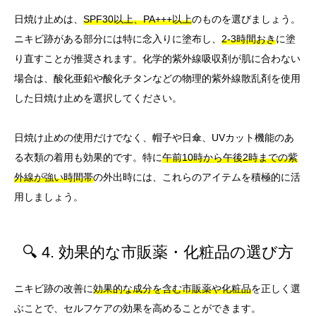
日焼け止めは、
SPF30以上、PA+++以上
のものを選びましょう。
ニキビ跡がある部分には特に念入りに塗布し、
2-3時間おき
に塗
り直すことが推奨されます。化学的紫外線吸収剤が肌に合わない
場合は、酸化亜鉛や酸化チタンなどの物理的紫外線散乱剤を使用
した日焼け止めを選択してください。
日焼け止めの使用だけでなく、帽子や日傘、UVカット機能のあ
る衣類の着用も効果的です。特に
午前10時から午後2時までの紫
外線が強い時間帯
の外出時には、これらのアイテムを積極的に活
用しましょう。
🔍 4. 効果的な市販薬・化粧品の選び方
ニキビ跡の改善に
効果的な成分を含む市販薬や化粧品
を正しく選
ぶことで、セルフケアの効果を高めることができます。