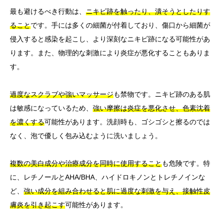
最も避けるべき行動は、
ニキビ跡を触ったり、潰そうとしたりす
ること
です。手には多くの細菌が付着しており、傷口から細菌が
侵入すると感染を起こし、より深刻なニキビ跡になる可能性があ
ります。また、物理的な刺激により炎症が悪化することもありま
す。
過度なスクラブや強いマッサージ
も禁物です。ニキビ跡のある肌
は敏感になっているため、
強い摩擦は炎症を悪化させ、色素沈着
を濃くする
可能性があります。洗顔時も、ゴシゴシと擦るのでは
なく、泡で優しく包み込むように洗いましょう。
複数の美白成分や治療成分を同時に使用すること
も危険です。特
に、レチノールとAHA/BHA、ハイドロキノンとトレチノインな
ど、
強い成分を組み合わせると肌に過度な刺激を与え、接触性皮
膚炎を引き起こす
可能性があります。