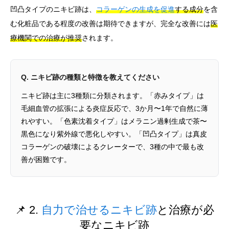
凹凸タイプのニキビ跡は、
コラーゲンの生成を促進
する成分
を含
む化粧品である程度の改善は期待できますが、完全な改善には
医
療機関での治療が推奨
されます。
Q. ニキビ跡の種類と特徴を教えてください
ニキビ跡は主に3種類に分類されます。「赤みタイプ」は
毛細血管の拡張による炎症反応で、3か月〜1年で自然に薄
れやすい。「色素沈着タイプ」はメラニン過剰生成で茶〜
黒色になり紫外線で悪化しやすい。「凹凸タイプ」は真皮
コラーゲンの破壊によるクレーターで、3種の中で最も改
善が困難です。
📌 2.
自力で治せるニキビ跡
と治療が必
要なニキビ跡