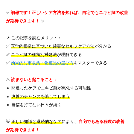
✨
朗報です！正しいケア方法を知れば、自宅でもニキビ跡の改善
が期待できます！
✨
📌 この記事を読むメリット：
✅
医学的根拠に基づいた確実なセルフケア方法
が分かる
✅
ニキビ跡の種類別対処法
が理解できる
✅
効果的な市販薬・化粧品の選び方
をマスターできる
⚠️
読まないと起こること：
🔸 間違ったケアでニキビ跡が悪化する可能性
🔸
改善のチャンスを逃してしまう
🔸 自信を持てない日々が続く…
💡
正しい知識と継続的なケア
により、
自宅でもある程度の改善
が期待できます！