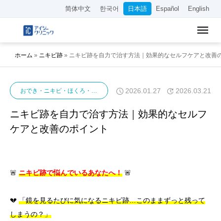
简体中文
한국어
日本語
Español
English
ホーム
»
ニキビ跡
»
ニキビ跡を自力で治す方法｜効果的なセルフケアと改善
2026.01.27
2026.03.21
おでき・ニキビ・ほくろ・イボ
ニキビ
ニキビ跡
ニキビ跡を自力で治す方法｜効果的なセルフ
ケアと改善のポイント
🚨
ニキビ跡で悩んでいるあなたへ！
🚨
💔
「鏡を見るたびに気になるニキビ跡…このままずっと残って
しまうの？」