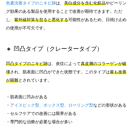
色素沈着タイプのニキビ跡
は、
美白成分を含む化粧品
やピーリン
グ効果のある製品を使用することで改善が期待できます。ただ
し、
紫外線対策を怠ると悪化する
可能性があるため、日焼け止め
の使用が不可欠です。
🔸 凹凸タイプ（クレータータイプ）
凹凸タイプのニキビ跡
は、炎症によって
真皮層のコラーゲンが破
壊
され、肌表面に凹凸ができた状態です。このタイプは
最も改善
が困難
とされています。
・肌表面に凹みがある
・
アイスピック型、ボックス型、ローリング型
などの形状がある
・セルフケアでの改善には限界がある
・専門的な治療が必要な場合が多い