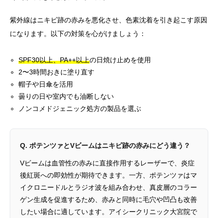
紫外線はニキビ跡の赤みを悪化させ、色素沈着を引き起こす原因
になります。以下の対策を心がけましょう：
SPF30以上、PA++以上
の日焼け止めを使用
2〜3時間おきに塗り直す
帽子や日傘を活用
曇りの日や室内でも油断しない
ノンコメドジェニック処方の製品を選ぶ
Q. ポテンツァとVビームはニキビ跡の赤みにどう違う？
Vビームは血管性の赤みに直接作用するレーザーで、炎症
後紅斑への即効性が期待できます。一方、ポテンツァはマ
イクロニードルとラジオ波を組み合わせ、真皮層のコラー
ゲン生成を促進するため、赤みと同時に毛穴や凹凸も改善
したい場合に適しています。アイシークリニック大宮院で