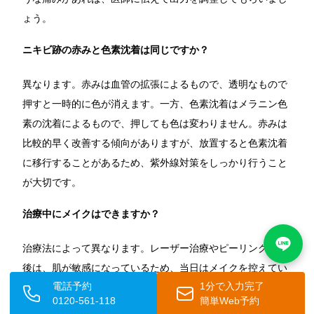
ょう。
ニキビ跡の赤みと色素沈着は同じですか？
異なります。赤みは血管の拡張によるもので、透明なもので
押すと一時的に色が消えます。一方、色素沈着はメラニン色
素の沈着によるもので、押しても色は変わりません。赤みは
比較的早く改善する傾向がありますが、放置すると色素沈着
に移行することがあるため、紫外線対策をしっかり行うこと
が大切です。
治療中にメイクはできますか？
治療法によって異なります。レーザー治療やピーリングの直
後は、肌が敏感になっているため、当日はメイクを控えてい
電話予約
1分で入力完了
ただくことが多いです。翌日からは、低刺激のファンデーシ
0120-561-118
簡単Web予約
ョンを使用してメイクができる場合がほとんどです。ただ