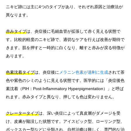
ニキビ跡には主に4つのタイプがあり、それぞれ原因と治療法が
異なります。
赤みタイプ
は、炎症後に毛細血管が拡張して赤く見える状態で
す。比較的軽度のニキビ跡で、適切なケアを行えば改善が期待で
きます。肌を押すと一時的に白くなり、離すと赤みが戻る特徴が
あります。
色素沈着タイプ
は、炎症後に
メラニン色素が過剰に生成
されて茶
色や紫色のシミのように見える状態です。医学的には「炎症後色
素沈着（PIH：Post-Inflammatory Hyperpigmentation）」と呼ば
れます。赤みタイプと異なり、押しても色は変わりません。
クレータータイプ
は、深い炎症によって真皮層がダメージを受
け、皮膚が陥没した状態です。アイスピック型、ローリング型、
ボックスカー型などに分類され、自然治癒は難しく、専門的な治