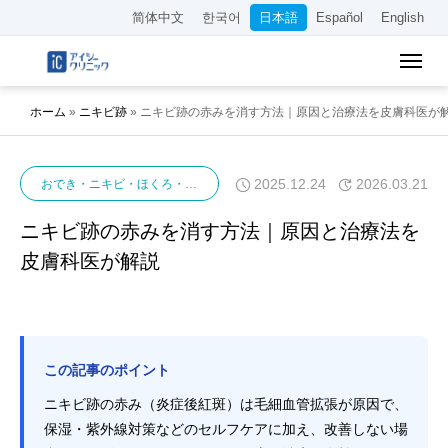
简体中文
한국어
日本語
Español
English
ホーム
»
ニキビ跡
»
ニキビ跡の赤みを消す方法｜原因と治療法を皮膚科医が
2025.12.24
2026.03.21
おでき・ニキビ・ほくろ・イボ
ニキビ
ニキビ跡
ニキビ跡の赤みを消す方法｜原因と治療法を
皮膚科医が解説
この記事のポイント
ニキビ跡の赤み（炎症後紅斑）は毛細血管拡張が原因で、
保湿・紫外線対策などのセルフケアに加え、改善しない場