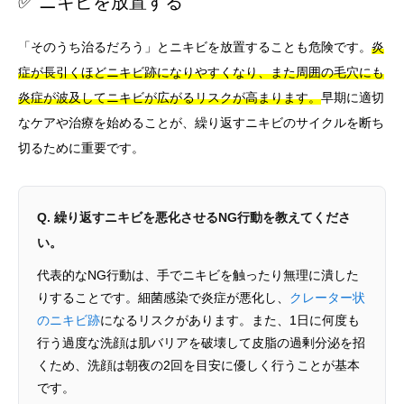
✅ ニキビを放置する
「そのうち治るだろう」とニキビを放置することも危険です。
炎
症が長引くほどニキビ跡になりやすくなり、また周囲の毛穴にも
炎症が波及してニキビが広がるリスクが高まります。
早期に適切
なケアや治療を始めることが、繰り返すニキビのサイクルを断ち
切るために重要です。
Q. 繰り返すニキビを悪化させるNG行動を教えてくださ
い。
代表的なNG行動は、手でニキビを触ったり無理に潰した
りすることです。細菌感染で炎症が悪化し、
クレーター状
のニキビ跡
になるリスクがあります。また、1日に何度も
行う過度な洗顔は肌バリアを破壊して皮脂の過剰分泌を招
くため、洗顔は朝夜の2回を目安に優しく行うことが基本
です。