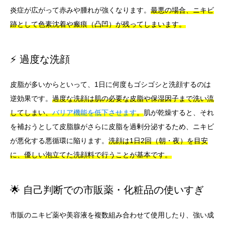
炎症が広がって赤みや腫れが強くなります。
最悪の場合、ニキビ
跡として色素沈着や瘢痕（凸凹）が残ってしまいます。
⚡ 過度な洗顔
皮脂が多いからといって、1日に何度もゴシゴシと洗顔するのは
逆効果です。
過度な洗顔は肌の必要な皮脂や保湿因子まで洗い流
してしまい、
バリア機能を低下させます
。
肌が乾燥すると、それ
を補おうとして皮脂腺がさらに皮脂を過剰分泌するため、ニキビ
が悪化する悪循環に陥ります。
洗顔は1日2回（朝・夜）を目安
に、優しい泡立てた洗顔料で行うことが基本です。
🌟 自己判断での市販薬・化粧品の使いすぎ
市販のニキビ薬や美容液を複数組み合わせて使用したり、強い成