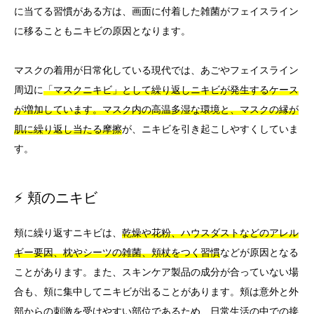
に当てる習慣がある方は、画面に付着した雑菌がフェイスライン
に移ることもニキビの原因となります。
マスクの着用が日常化している現代では、あごやフェイスライン
周辺に
「マスクニキビ」として繰り返しニキビが発生するケース
が増加しています。マスク内の高温多湿な環境と、マスクの縁が
肌に繰り返し当たる摩擦
が、ニキビを引き起こしやすくしていま
す。
⚡ 頬のニキビ
頬に繰り返すニキビは、
乾燥や花粉、ハウスダストなどのアレル
ギー要因、枕やシーツの雑菌、頬杖をつく習慣
などが原因となる
ことがあります。また、スキンケア製品の成分が合っていない場
合も、頬に集中してニキビが出ることがあります。頬は意外と外
部からの刺激を受けやすい部位であるため、日常生活の中での接