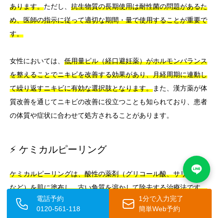
あります。
ただし、
抗生物質の長期使用は耐性菌の問題があるた
め、医師の指示に従って適切な期間・量で使用することが重要で
す。
女性においては、
低用量ピル（経口避妊薬）がホルモンバランス
を整えることでニキビを改善する効果があり、月経周期に連動し
て繰り返すニキビに有効な選択肢となります。
また、漢方薬が体
質改善を通じてニキビの改善に役立つことも知られており、患者
の体質や症状に合わせて処方されることがあります。
⚡ ケミカルピーリング
ケミカルピーリングは、酸性の薬剤（グリコール酸、サリチル酸
など）を肌に塗布し、古い角質を溶かして除去する治療法です。
電話予約
1分で入力完了
毛穴の詰まりを解消し、ターンオーバーを促進することでニキビ
0120-561-118
簡単Web予約
の予防・改善に効果があります。また、
ニキビ跡の赤みや色素沈