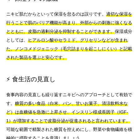
ニキビ肌だからといって保湿を怠るのは誤りです。
適切な保湿を
行うことで肌のバリア機能が高まり、外部からの刺激に強くなる
とともに、皮脂の過剰分泌を抑制することができます。
保湿成分
としては、
ヒアルロン酸やセラミド、グリセリンなどが含まれ
た、ノンコメドジェニック（毛穴詰まりを起こしにくい）と記載
された製品を選ぶと安心です。
⚡ 食生活の見直し
食事内容の見直しも繰り返すニキビへのアプローチとして有効で
す。
糖質の多い食品（白米、パン、甘いお菓子、清涼飲料水な
ど）は血糖値を急激に上昇させ、インスリン様成長因子（IGF-
1）が増加することで皮脂分泌が促進されると言われています。
可能な範囲で精製された糖質を控えめにし、野菜や食物繊維を積
極的に摂取することを意識しましょう。