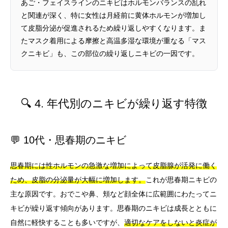
あご・フェイスラインのニキビはホルモンバランスの乱れ
と関連が深く、特に女性は月経前に黄体ホルモンが増加し
て皮脂分泌が促進されるため繰り返しやすくなります。ま
たマスク着用による摩擦と高温多湿な環境が重なる「マス
クニキビ」も、この部位の繰り返しニキビの一因です。
🔍 4. 年代別のニキビが繰り返す特徴
💬 10代・思春期のニキビ
思春期には性ホルモンの急激な増加によって皮脂腺が活発に働く
ため、皮脂の分泌量が大幅に増加します。
これが思春期ニキビの
主な原因です。おでこや鼻、頬など顔全体に広範囲にわたってニ
キビが繰り返す傾向があります。思春期のニキビは成長とともに
自然に軽快することも多いですが、
適切なケアをしないと炎症が