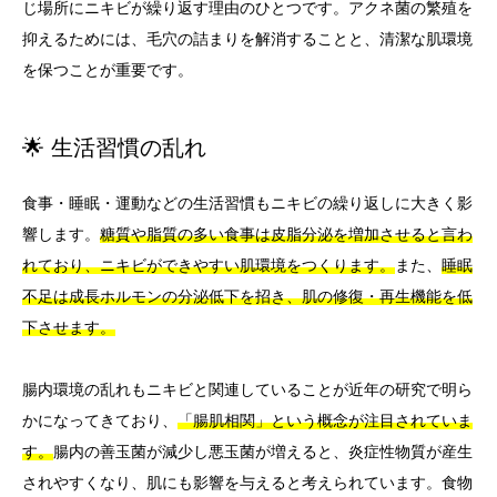
じ場所にニキビが繰り返す理由のひとつです。アクネ菌の繁殖を
抑えるためには、毛穴の詰まりを解消することと、清潔な肌環境
を保つことが重要です。
🌟 生活習慣の乱れ
食事・睡眠・運動などの生活習慣もニキビの繰り返しに大きく影
響します。
糖質や脂質の多い食事は皮脂分泌を増加させると言わ
れており、ニキビができやすい肌環境をつくります。
また、
睡眠
不足は成長ホルモンの分泌低下を招き、肌の修復・再生機能を低
下させます。
腸内環境の乱れもニキビと関連していることが近年の研究で明ら
かになってきており、
「腸肌相関」という概念が注目されていま
す。
腸内の善玉菌が減少し悪玉菌が増えると、炎症性物質が産生
されやすくなり、肌にも影響を与えると考えられています。食物