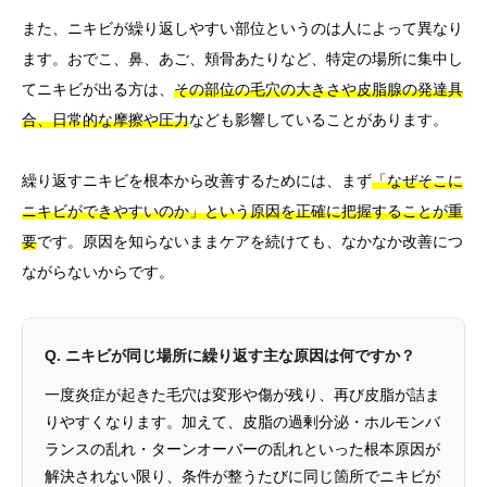
また、ニキビが繰り返しやすい部位というのは人によって異なり
ます。おでこ、鼻、あご、頬骨あたりなど、特定の場所に集中し
てニキビが出る方は、
その部位の毛穴の大きさや皮脂腺の発達具
合、日常的な摩擦や圧力
なども影響していることがあります。
繰り返すニキビを根本から改善するためには、まず
「なぜそこに
ニキビができやすいのか」という原因を正確に把握することが重
要
です。原因を知らないままケアを続けても、なかなか改善につ
ながらないからです。
Q. ニキビが同じ場所に繰り返す主な原因は何ですか？
一度炎症が起きた毛穴は変形や傷が残り、再び皮脂が詰ま
りやすくなります。加えて、皮脂の過剰分泌・ホルモンバ
ランスの乱れ・ターンオーバーの乱れといった根本原因が
解決されない限り、条件が整うたびに同じ箇所でニキビが