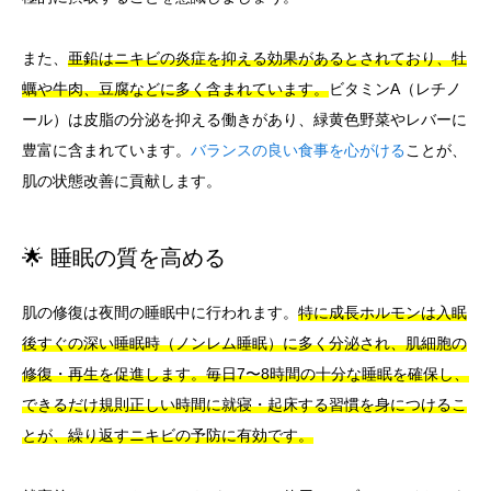
また、
亜鉛はニキビの炎症を抑える効果があるとされており、牡
蠣や牛肉、豆腐などに多く含まれています。
ビタミンA（レチノ
ール）は皮脂の分泌を抑える働きがあり、緑黄色野菜やレバーに
豊富に含まれています。
バランスの良い食事を心がける
ことが、
肌の状態改善に貢献します。
🌟 睡眠の質を高める
肌の修復は夜間の睡眠中に行われます。
特に成長ホルモンは入眠
後すぐの深い睡眠時（ノンレム睡眠）に多く分泌され、肌細胞の
修復・再生を促進します。
毎日7〜8時間の十分な睡眠を確保し、
できるだけ規則正しい時間に就寝・起床する習慣を身につけるこ
とが、繰り返すニキビの予防に有効です。