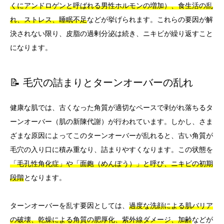
くにアンドロゲンと呼ばれる男性ホルモンの増加）、食生活の乱
れ、ストレス、睡眠不足
などが挙げられます。これらの要因が解
決されない限り、皮脂の過剰分泌は続き、ニキビが繰り返すこと
になります。
📝 毛穴の詰まりとターンオーバーの乱れ
健康な肌では、古くなった角質が適切なペースで剥がれ落ちるタ
ーンオーバー（肌の新陳代謝）が行われています。しかし、さま
ざまな原因によってこのターンオーバーが乱れると、古い角質が
毛穴の入り口に積み重なり、詰まりやすくなります。この状態を
「毛孔性角化症」や「面皰（めんぽう）」と呼び、ニキビの初期
段階
となります。
ターンオーバーを乱す要因としては、
過度な洗顔による肌バリア
の破壊、乾燥による角質の肥厚化、紫外線ダメージ、加齢
などが