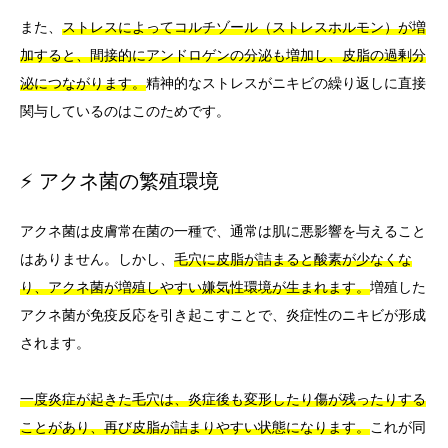
また、
ストレスによってコルチゾール（ストレスホルモン）が増
加すると、間接的にアンドロゲンの分泌も増加し、皮脂の過剰分
泌につながります。
精神的なストレスがニキビの繰り返しに直接
関与しているのはこのためです。
⚡ アクネ菌の繁殖環境
アクネ菌は皮膚常在菌の一種で、通常は肌に悪影響を与えること
はありません。しかし、
毛穴に皮脂が詰まると酸素が少なくな
り、アクネ菌が増殖しやすい嫌気性環境が生まれます。
増殖した
アクネ菌が免疫反応を引き起こすことで、炎症性のニキビが形成
されます。
一度炎症が起きた毛穴は、炎症後も変形したり傷が残ったりする
ことがあり、再び皮脂が詰まりやすい状態になります。
これが同