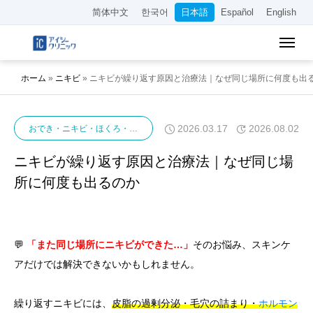
简体中文
한국어
日本語
Español
English
ホーム
»
ニキビ
»
ニキビが繰り返す原因と治療法｜なぜ同じ場所に何度も出
2026.03.17
2026.08.02
おでき・ニキビ・ほくろ・イボ
ニキビ
ニキビが繰り返す原因と治療法｜なぜ同じ場
所に何度も出るのか
💬
「また同じ場所にニキビができた…」
そのお悩み、スキンケ
アだけでは解決できないかもしれません。
繰り返すニキビには、
皮脂の過剰分泌・毛穴の詰まり・
ホルモン