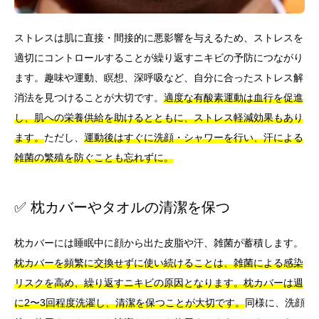
ストレスは肌に直接・間接的に悪影響を与えるため、ストレスを
適切にコントロールすることが繰り返すニキビの予防につながり
ます。趣味や運動、瞑想、深呼吸など、自分に合ったストレス解
消法を見つけることが大切です。
適度な有酸素運動は血行を促進
し、肌への栄養供給を助けるとともに、ストレス軽減効果もあり
ます。
ただし、
運動後はすぐに洗顔・シャワーを行い、汗による
雑菌の繁殖を防ぐことも忘れずに。
✅ 枕カバーやタオルの清潔を保つ
枕カバーには睡眠中に顔から出た皮脂や汗、雑菌が蓄積します。
枕カバーを頻繁に交換せずに使い続けることは、雑菌による感染
リスクを高め、繰り返すニキビの原因となります。
枕カバーは週
に2〜3回程度洗濯し、清潔を保つことが大切です。
同様に、洗顔