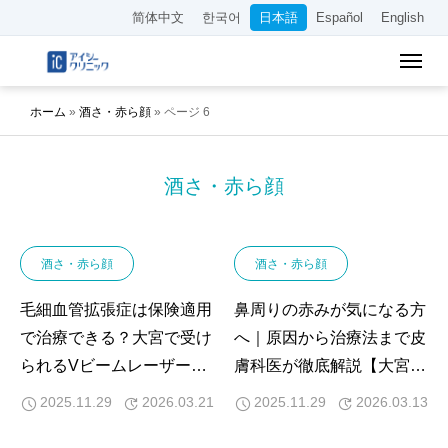
简体中文
한국어
日本語
Español
English
ホーム
»
酒さ・赤ら顔
»
ページ 6
酒さ・赤ら顔
酒さ・赤ら顔
酒さ・赤ら顔
毛細血管拡張症は保険適用
鼻周りの赤みが気になる方
で治療できる？大宮で受け
へ｜原因から治療法まで皮
られるVビームレーザー治
膚科医が徹底解説【大宮エ
療を専門医が解説
リア対応】
2025.11.29
2026.03.21
2025.11.29
2026.03.13